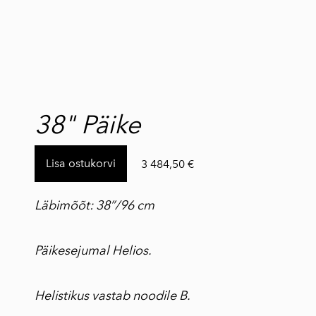
lisati ostukorvi.
Vaata ostukorvi
38" Päike
Lisa ostukorvi
3 484,50 €
Läbimõõt: 38”/96 cm
Päikesejumal Helios.
Helistikus vastab noodile B.