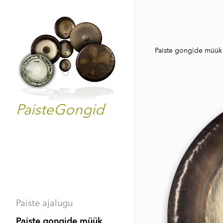
Paiste gongide müük
PaisteGongid
Paiste ajalugu
Paiste gongide müük