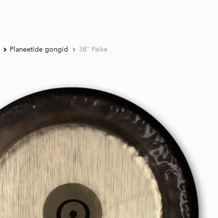
Planeetide gongid
38" Päike