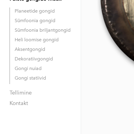
Planeetide gongid
Sümfoonia gongid
Sümfoonia briljantgongid
Heli loomise gongid
Aksentgongid
Dekoratiivgongid
Gongi nuiad
Gongi statiivid
Tellimine
Kontakt