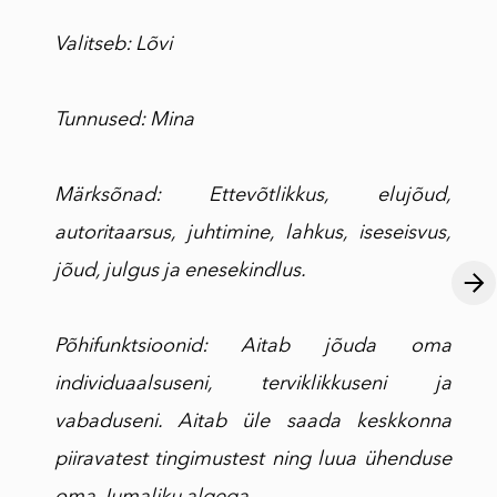
Valitseb: Lõvi
Tunnused: Mina
Märksõnad: Ettevõtlikkus, elujõud,
autoritaarsus, juhtimine, lahkus, iseseisvus,
jõud, julgus ja enesekindlus.
Põhifunktsioonid: Aitab jõuda oma
individuaalsuseni, terviklikkuseni ja
vabaduseni. Aitab üle saada keskkonna
piiravatest tingimustest ning luua ühenduse
oma Jumaliku algega.