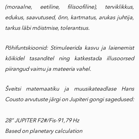
(moraalne, eetiline, filisoofiline), terviklikkus,
edukus, saavutused, õnn, kartmatus, arukas juhtija,
tarkus läbi mõistmise, tolerantsus.
Põhifuntskioonid: Stimuleerida kasvu ja laienemist
kõikidel tasanditel ning katkestada illusoorsed
piirangud vaimu ja mateeria vahel.
Šveitsi matemaatiku ja muusikateadlase Hans
Cousto arvutuste järgi on Jupiteri gongi sagedused:
28” JUPITER F2#/Fis-91,79 Hz
Based on planetary calculation