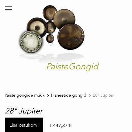
lisati ostukorvi.
Vaata ostukorvi
PaisteGongid
Paiste gongide müük
Planeetide gongid
28" Jupiter
28" Jupiter
Lisa ostukorvi
1 447,37 €