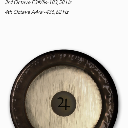
3rd Octave F3#/fis-183,58 Hz
4th Octave A4/a’-436,62 Hz