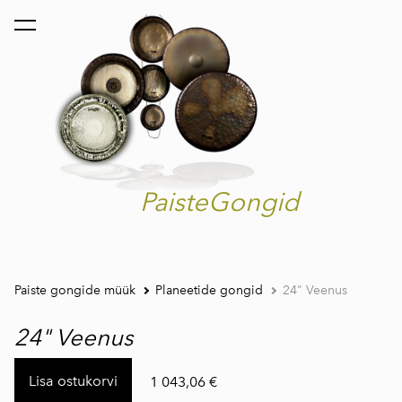
lisati ostukorvi.
Vaata ostukorvi
PaisteGongid
Paiste gongide müük
Planeetide gongid
24" Veenus
24" Veenus
Lisa ostukorvi
1 043,06 €