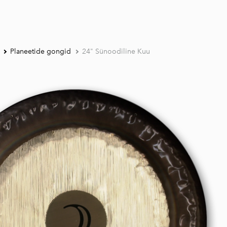
Planeetide gongid
24" Sünoodiline Kuu