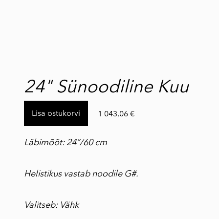
lisati ostukorvi.
Vaata ostukorvi
24" Sünoodiline Kuu
Lisa ostukorvi
1 043,06 €
Läbimõõt: 24”/60 cm
Helistikus vastab noodile G#.
Valitseb: Vähk