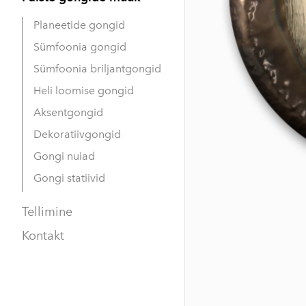
Planeetide gongid
Sümfoonia gongid
Sümfoonia briljantgongid
Heli loomise gongid
Aksentgongid
Dekoratiivgongid
Gongi nuiad
Gongi statiivid
Tellimine
Kontakt