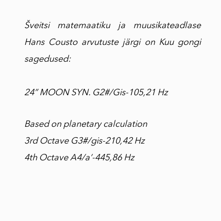
Šveitsi matemaatiku ja muusikateadlase
Hans Cousto arvutuste järgi on Kuu gongi
sagedused:
24” MOON SYN. G2#/Gis-105,21 Hz
Based on planetary calculation
3rd Octave G3#/gis-210,42 Hz
4th Octave A4/a’-445,86 Hz