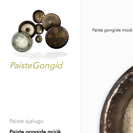
Paiste gongide müük
PaisteGongid
Paiste ajalugu
Paiste gongide müük