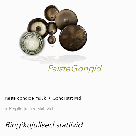
lisati ostukorvi.
Vaata ostukorvi
PaisteGongid
Paiste gongide müük
Gongi statiivid
Ringikujulised statiivid
Ringikujulised statiivid